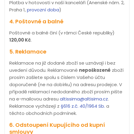
Platba v hotovosti v naší kanceláři (Anenské nám. 2,
Praha 1,
provozní doba
)
4. Poštovné a balné
Poštovné a balné činí (v rámci České republiky)
120,00 Kč
.
5. Reklamace
Reklamace na již dodané zboží se uznávají i bez
uvedení důvodu. Reklamované
nepoškozené
zboží
prosím zašlete spolu s číslem Vašeho účtu
doporučeně (ne na dobírku) na adresu prodejce. V
případě reklamací nedodaného zboží prosím pište
na e-mailovou adresu
altissima@altisima.cz
.
Reklamace vycházejí z
§616 z.č. 40/1964 Sb.
a
těchto obchodních podmínek.
6. Odstoupení Kupujícího od kupní
smlouvy