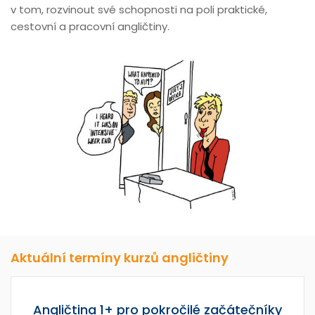
v tom, rozvinout své schopnosti na poli praktické,
cestovní a pracovní angličtiny.
Aktuální termíny kurzů angličtiny
Angličtina 1+ pro pokročilé začátečníky