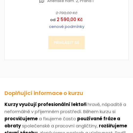
Anenské nám. 2, Praha 1
2 790,00 Kč
2 590,00 Kč
od
cenové podmínky
PŘIHLÁSIT SE
Doplňující informace o kurzu
Kurzy vyučují profesionální lektoři
hravě, nápaditě a
neformálně v příjemném prostředí. Během kurzu si
procvičujeme
a fixujeme často
používané fráze a
obraty
společenské a pracovní angličtiny,
rozšiřujeme
slovní zásobu
, zlepšujeme poslech a výslovnost. Podíl