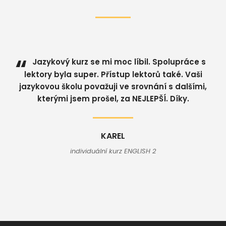
“
m
Jazykový kurz se mi moc líbil. Spolupráce s
i
lektory byla super. Přístup lektorů také. Vaši
p
jazykovou školu považuji ve srovnání s dalšími,
k
kterými jsem prošel, za NEJLEPŠÍ. Díky.
r
a
v
.
KAREL
individuální kurz ENGLISH 2