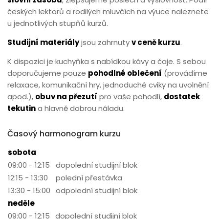
českých lektorů a rodilých mluvčích na výuce naleznete
u jednotlivých stupňů kurzů.
Studijní materiály
jsou zahrnuty
v ceně kurzu
.
K dispozici je kuchyňka s nabídkou kávy a čaje. S sebou
doporučujeme pouze
pohodlné oblečení
(provádíme
relaxace, komunikační hry, jednoduché cviky na uvolnění
apod.),
obuv na přezutí
pro vaše pohodlí,
dostatek
tekutin
a hlavně dobrou náladu.
Časový harmonogram kurzu
sobota
09:00 - 12:15
dopolední studijní blok
12:15 - 13:30
polední přestávka
13:30 - 15:00
odpolední studijní blok
neděle
09:00 - 12:15
dopolední studijní blok