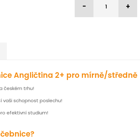
-
+
ce Angličtina 2+ pro mírně/středně 
na českém trhu!
ší vaši schopnost poslechu!
ro efektivní studium!
učebnice?