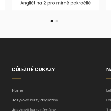
Angličtina 2 pro mírně pokročilé
DŮLEŽITÉ ODKAZY
N
Home
Le
Jazykové kurzy angličtiny
Le
Jazykové kurzy němčiny
Te