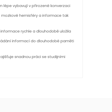
 lépe vybavují v přirozené konverzaci
še mozkové hemisféry a informace tak
 informace rychle a dlouhodobě uložila
kládání informací do dlouhodobé paměti
jišťuje snadnou práci se studijními