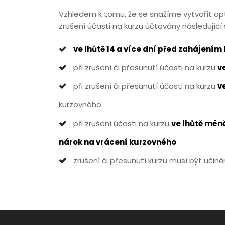
Vzhledem k tomu, že se snažíme vytvořit opt
zrušení účasti na kurzu účtovány následující
ve lhůtě 14 a více dní před zahájením
při zrušení či přesunutí účasti na kurzu
ve
při zrušení či přesunutí účasti na kurzu
v
kurzovného
při zrušení účasti na kurzu
ve lhůtě mén
nárok na vrácení kurzovného
zrušení či přesunutí kurzu musí být uči