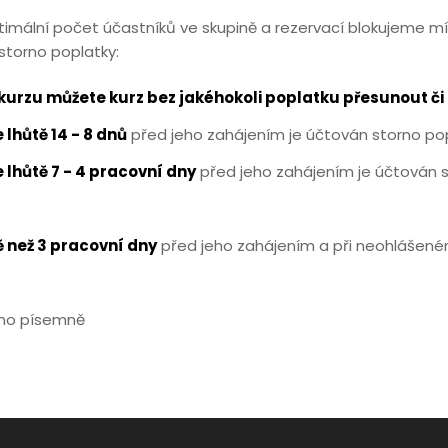
imální počet účastníků ve skupině a rezervací blokujeme mí
 storno poplatky:
 kurzu můžete kurz bez jakéhokoli poplatku přesunout či 
 lhůtě 14 - 8 dnů
před jeho zahájením je účtován storno pop
e lhůtě 7 - 4 pracovní dny
před jeho zahájením je účtován s
ě než 3 pracovní dny
před jeho zahájením a při neohlášen
něno písemně