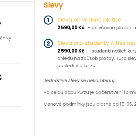
Slevy
1
Sleva při včasné platbě
y
2 590,00 Kč
- při včasné platbě 1
čníky
2
Sleva pro studenty Altissima
2 590,00 Kč
- studenti našich kurz
ohledu na způsob platby. Tuto slev
posledního kurzu.
č
Jednotlivé slevy se nekombinují.
Po celou dobu kurzu je občerstvení form
Cenové podmínky jsou platné od 15. 06. 