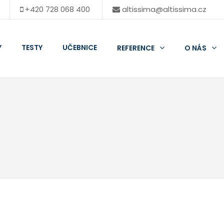
+420 728 068 400
altissima@altissima.cz
Y
TESTY
UČEBNICE
REFERENCE
O NÁS